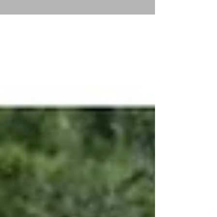
Stage d'obstacle avec Quentin
Revol aux Ecuries du col de l'Arc
Dimanche 9 juin